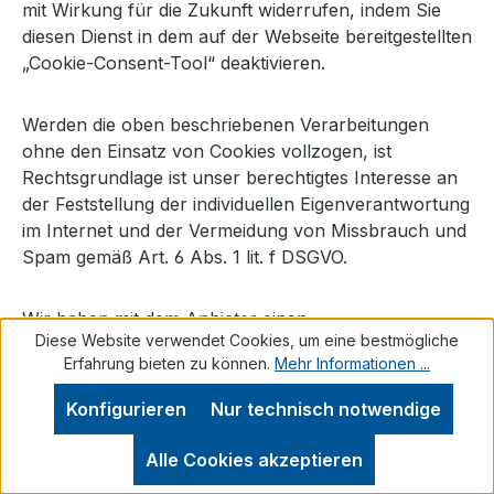
mit Wirkung für die Zukunft widerrufen, indem Sie
diesen Dienst in dem auf der Webseite bereitgestellten
„Cookie-Consent-Tool“ deaktivieren.
Werden die oben beschriebenen Verarbeitungen
ohne den Einsatz von Cookies vollzogen, ist
Rechtsgrundlage ist unser berechtigtes Interesse an
der Feststellung der individuellen Eigenverantwortung
im Internet und der Vermeidung von Missbrauch und
Spam gemäß Art. 6 Abs. 1 lit. f DSGVO.
Wir haben mit dem Anbieter einen
Diese Website verwendet Cookies, um eine bestmögliche
Auftragsverarbeitungsvertrag abgeschlossen, der
Erfahrung bieten zu können.
Mehr Informationen ...
den Schutz der Daten unserer Seitenbesucher
sicherstellt und eine unberechtigte Weitergabe an
Konfigurieren
Nur technisch notwendige
Dritte untersagt.
Alle Cookies akzeptieren
Für Datenübermittlungen in die USA hat sich der