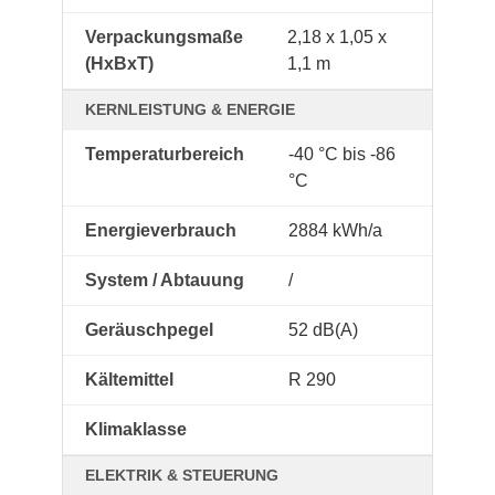
Verpackungsmaße
2,18 x 1,05 x
(HxBxT)
1,1 m
KERNLEISTUNG & ENERGIE
Temperaturbereich
-40 °C bis -86
°C
Energieverbrauch
2884 kWh/a
System / Abtauung
/
Geräuschpegel
52 dB(A)
Kältemittel
R 290
Klimaklasse
ELEKTRIK & STEUERUNG