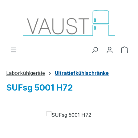
Zum Hauptinhalt springen
Ware
Laborkühlgeräte
Ultratiefkühlschränke
SUFsg 5001 H72
Bildergalerie überspringen