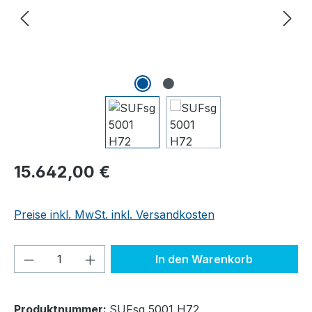
Regulärer Preis:
15.642,00 €
Preise inkl. MwSt. inkl. Versandkosten
Produkt Anzahl: Gib den gewünschten We
In den Warenkorb
Produktnummer:
SUFsg 5001 H72