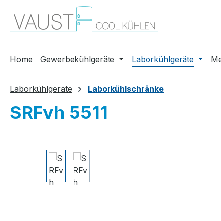
m Hauptinhalt springen
Zur Suche springen
Zur Hauptnavigation springen
Home
Gewerbekühlgeräte
Laborkühlgeräte
Me
Laborkühlgeräte
Laborkühlschränke
SRFvh 5511
Bildergalerie überspringen