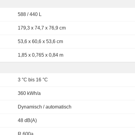
588 / 440 L
179,3 x 74,7 x 76,9 cm
53,6 x 60,6 x 53,6 cm
1,85 x 0,765 x 0,84 m
3 °C bis 16 °C
360 kWh/a
Dynamisch / automatisch
48 dB(A)
R 600a