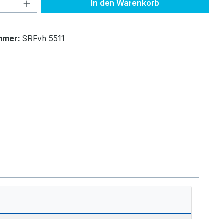
 Anzahl: Gib den gewünschten Wert ein 
In den Warenkorb
mmer:
SRFvh 5511