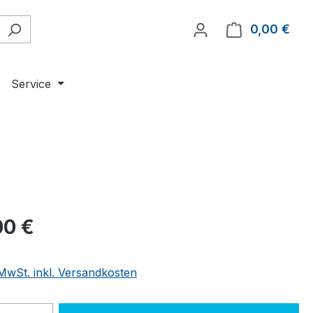
0,00 €
Ware
g
Service
eis:
00 €
 MwSt. inkl. Versandkosten