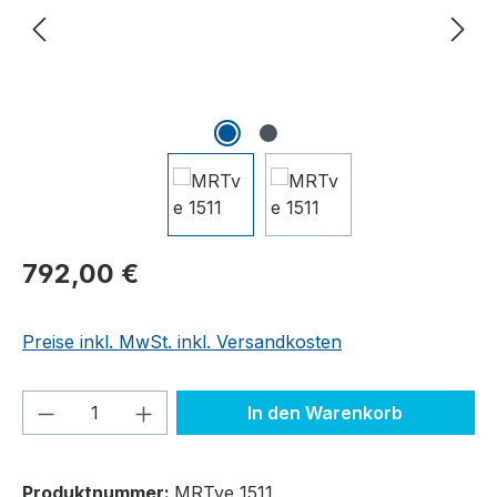
Regulärer Preis:
792,00 €
Preise inkl. MwSt. inkl. Versandkosten
Produkt Anzahl: Gib den gewünschten We
In den Warenkorb
Produktnummer:
MRTve 1511