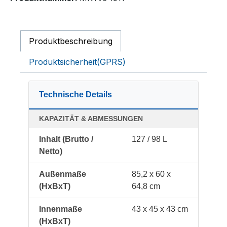
Produktbeschreibung
Produktsicherheit(GPRS)
Technische Details
KAPAZITÄT & ABMESSUNGEN
Inhalt (Brutto /
127 / 98 L
Netto)
Außenmaße
85,2 x 60 x
(HxBxT)
64,8 cm
Innenmaße
43 x 45 x 43 cm
(HxBxT)