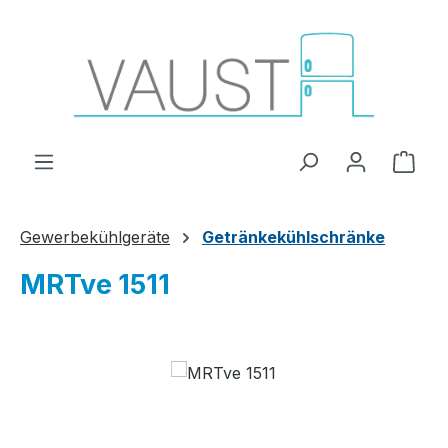
Zum Hauptinhalt springen
Ware
Gewerbekühlgeräte
Getränkekühlschränke
MRTve 1511
Bildergalerie überspringen