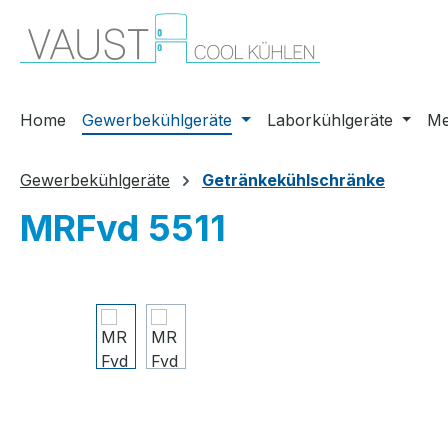
m Hauptinhalt springen
Zur Suche springen
Zur Hauptnavigation springen
Home
Gewerbekühlgeräte
Laborkühlgeräte
Me
Gewerbekühlgeräte
Getränkekühlschränke
MRFvd 5511
Bildergalerie überspringen