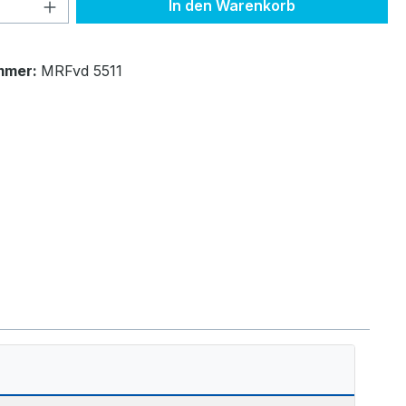
 Anzahl: Gib den gewünschten Wert ein 
In den Warenkorb
mmer:
MRFvd 5511