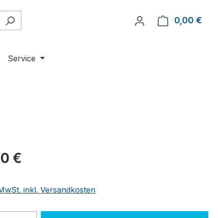
0,00 €
Ware
g
Service
eis:
00 €
 MwSt. inkl. Versandkosten