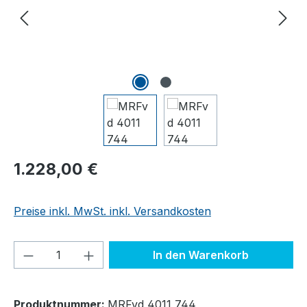
Regulärer Preis:
1.228,00 €
Preise inkl. MwSt. inkl. Versandkosten
Produkt Anzahl: Gib den gewünschten We
In den Warenkorb
Produktnummer:
MRFvd 4011 744