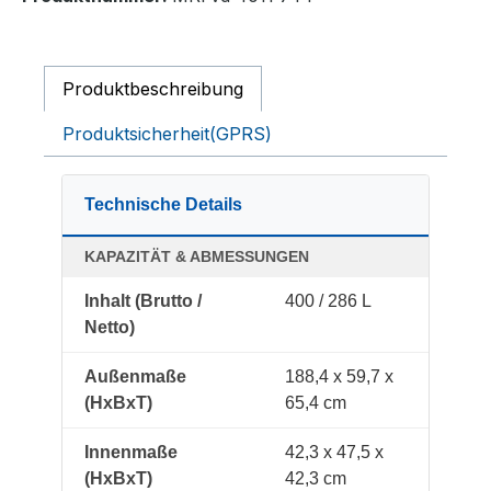
Produktbeschreibung
Produktsicherheit(GPRS)
Technische Details
KAPAZITÄT & ABMESSUNGEN
Inhalt (Brutto /
400 / 286 L
Netto)
Außenmaße
188,4 x 59,7 x
(HxBxT)
65,4 cm
Innenmaße
42,3 x 47,5 x
(HxBxT)
42,3 cm