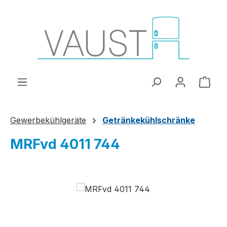
Zum Hauptinhalt springen
Ware
Gewerbekühlgeräte
Getränkekühlschränke
MRFvd 4011 744
Bildergalerie überspringen