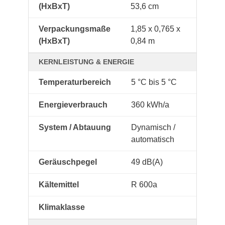
(HxBxT)
53,6 cm
Verpackungsmaße
1,85 x 0,765 x
(HxBxT)
0,84 m
KERNLEISTUNG & ENERGIE
Temperaturbereich
5 °C bis 5 °C
Energieverbrauch
360 kWh/a
System / Abtauung
Dynamisch /
automatisch
Geräuschpegel
49 dB(A)
Kältemittel
R 600a
Klimaklasse