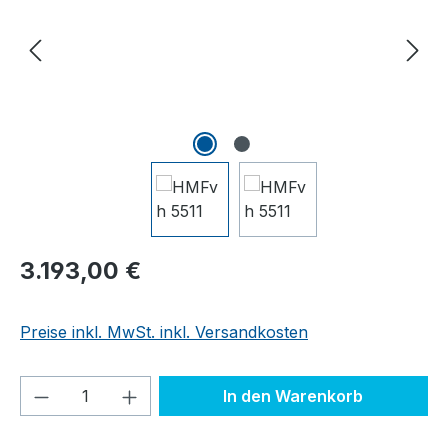
Regulärer Preis:
3.193,00 €
Preise inkl. MwSt. inkl. Versandkosten
Produkt Anzahl: Gib den gewünschten We
In den Warenkorb