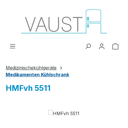
Zum Hauptinhalt springen
Ware
Medizinischekühlgeräte
Medikamenten Kühlschrank
HMFvh 5511
Bildergalerie überspringen