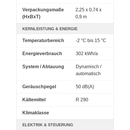
Verpackungsmaße
2,25 x 0,74 x
(HxBxT)
0,9 m
KERNLEISTUNG & ENERGIE
Temperaturbereich
-2 °C bis 15 °C
Energieverbrauch
302 kWh/a
System / Abtauung
Dynamisch /
automatisch
Geräuschpegel
50 dB(A)
Kältemittel
R 290
Klimaklasse
ELEKTRIK & STEUERUNG