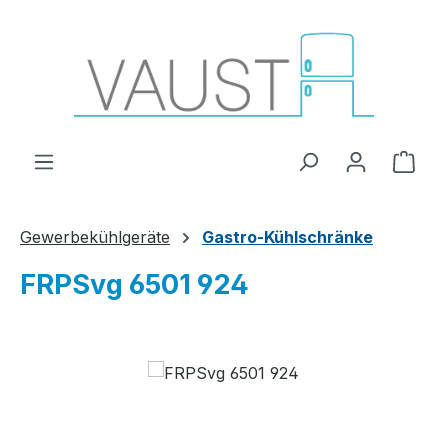
Zum Hauptinhalt springen
Ware
Gewerbekühlgeräte
Gastro-Kühlschränke
FRPSvg 6501 924
Bildergalerie überspringen