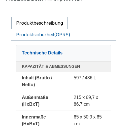
Produktbeschreibung
Produktsicherheit(GPRS)
Technische Details
KAPAZITÄT & ABMESSUNGEN
Inhalt (Brutto /
597 / 486 L
Netto)
Außenmaße
215 x 69,7 x
(HxBxT)
86,7 cm
Innenmaße
65 x 50,9 x 65
(HxBxT)
cm