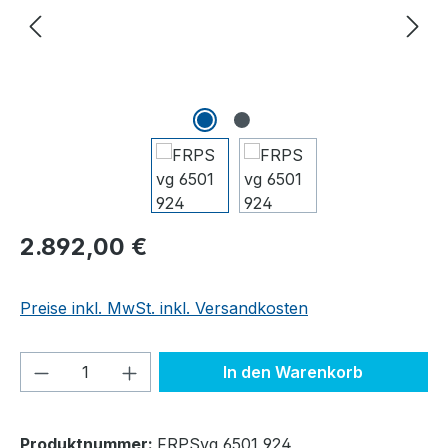
Regulärer Preis:
2.892,00 €
Preise inkl. MwSt. inkl. Versandkosten
Produkt Anzahl: Gib den gewünschten We
In den Warenkorb
Produktnummer:
FRPSvg 6501 924