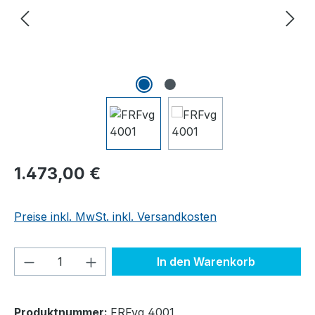
Regulärer Preis:
1.473,00 €
Preise inkl. MwSt. inkl. Versandkosten
Produkt Anzahl: Gib den gewünschten We
In den Warenkorb
Produktnummer:
FRFvg 4001