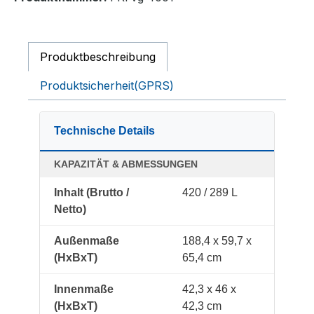
Produktbeschreibung
Produktsicherheit(GPRS)
Technische Details
KAPAZITÄT & ABMESSUNGEN
Inhalt (Brutto /
420 / 289 L
Netto)
Außenmaße
188,4 x 59,7 x
(HxBxT)
65,4 cm
Innenmaße
42,3 x 46 x
(HxBxT)
42,3 cm