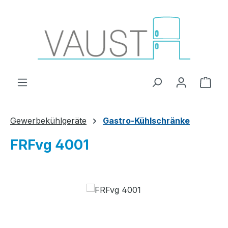
Zum Hauptinhalt springen
Ware
Gewerbekühlgeräte
Gastro-Kühlschränke
FRFvg 4001
Bildergalerie überspringen