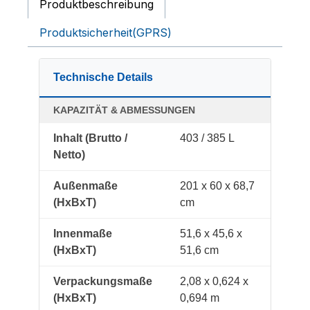
Produktbeschreibung
Produktsicherheit(GPRS)
Technische Details
KAPAZITÄT & ABMESSUNGEN
Inhalt (Brutto /
403 / 385 L
Netto)
Außenmaße
201 x 60 x 68,7
(HxBxT)
cm
Innenmaße
51,6 x 45,6 x
(HxBxT)
51,6 cm
Verpackungsmaße
2,08 x 0,624 x
(HxBxT)
0,694 m