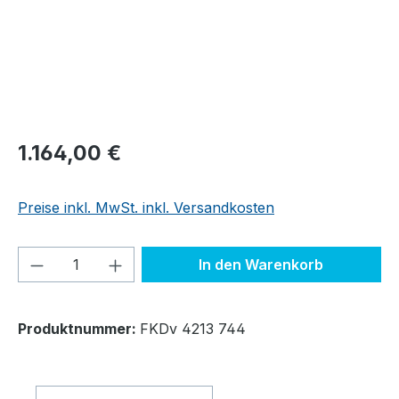
Regulärer Preis:
1.164,00 €
Preise inkl. MwSt. inkl. Versandkosten
Produkt Anzahl: Gib den gewünschten We
In den Warenkorb
Produktnummer:
FKDv 4213 744