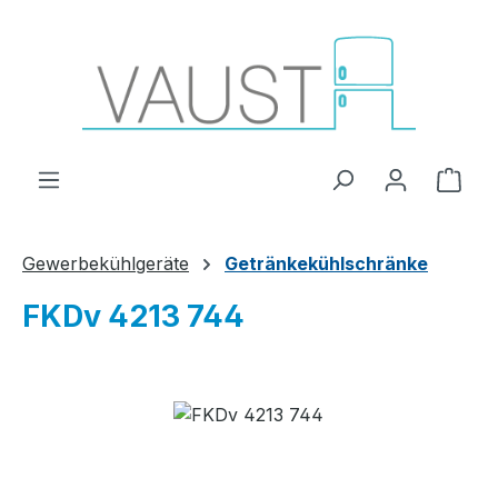
Zum Hauptinhalt springen
Ware
Gewerbekühlgeräte
Getränkekühlschränke
FKDv 4213 744
Bildergalerie überspringen