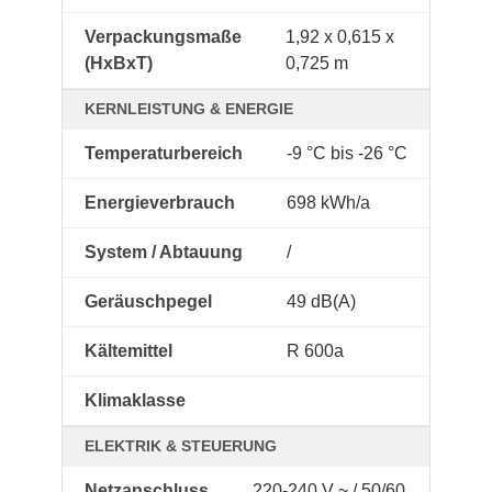
Verpackungsmaße
1,92 x 0,615 x
(HxBxT)
0,725 m
KERNLEISTUNG & ENERGIE
Temperaturbereich
-9 °C bis -26 °C
Energieverbrauch
698 kWh/a
System / Abtauung
/
Geräuschpegel
49 dB(A)
Kältemittel
R 600a
Klimaklasse
ELEKTRIK & STEUERUNG
Netzanschluss
220-240 V ~ / 50/60