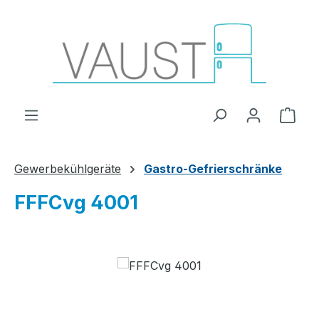
Zum Hauptinhalt springen
Ware
Gewerbekühlgeräte
Gastro-Gefrierschränke
FFFCvg 4001
Bildergalerie überspringen