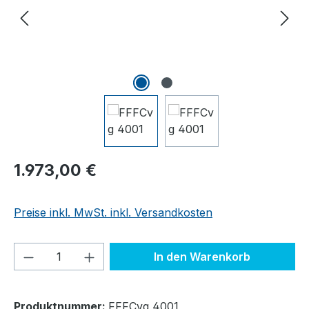
Regulärer Preis:
1.973,00 €
Preise inkl. MwSt. inkl. Versandkosten
Produkt Anzahl: Gib den gewünschten We
In den Warenkorb
Produktnummer:
FFFCvg 4001