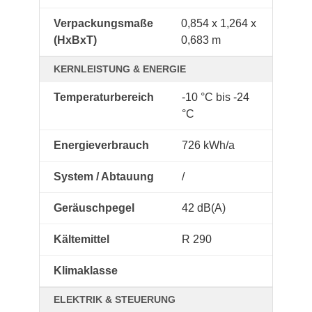
Verpackungsmaße
0,854 x 1,264 x
(HxBxT)
0,683 m
KERNLEISTUNG & ENERGIE
Temperaturbereich
-10 °C bis -24
°C
Energieverbrauch
726 kWh/a
System / Abtauung
/
Geräuschpegel
42 dB(A)
Kältemittel
R 290
Klimaklasse
ELEKTRIK & STEUERUNG