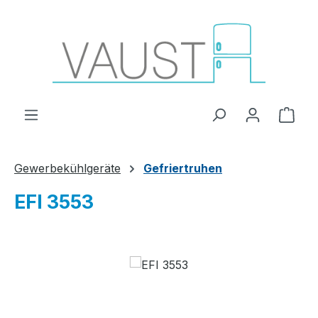
Zum Hauptinhalt springen
Ware
Gewerbekühlgeräte
Gefriertruhen
EFI 3553
Bildergalerie überspringen