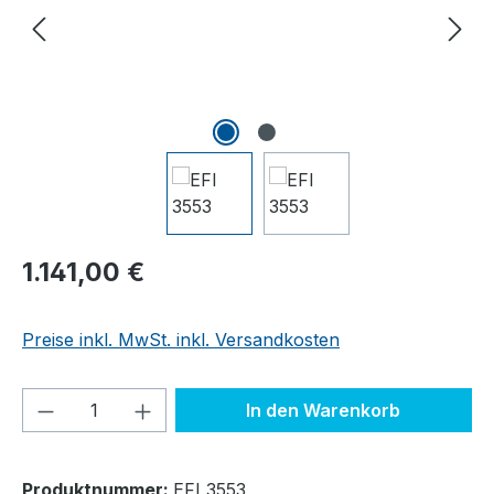
Regulärer Preis:
1.141,00 €
Preise inkl. MwSt. inkl. Versandkosten
Produkt Anzahl: Gib den gewünschten We
In den Warenkorb
Produktnummer:
EFI 3553