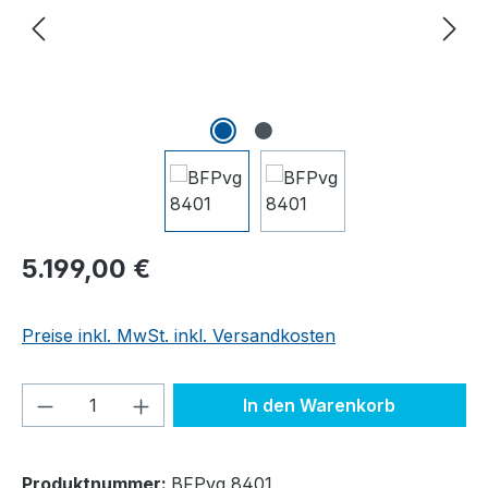
Regulärer Preis:
5.199,00 €
Preise inkl. MwSt. inkl. Versandkosten
Produkt Anzahl: Gib den gewünschten We
In den Warenkorb
Produktnummer:
BFPvg 8401