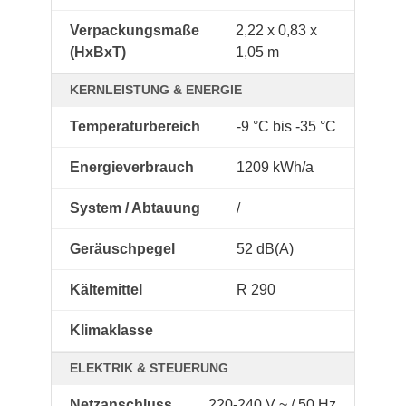
Verpackungsmaße
2,22 x 0,83 x
(HxBxT)
1,05 m
KERNLEISTUNG & ENERGIE
Temperaturbereich
-9 °C bis -35 °C
Energieverbrauch
1209 kWh/a
System / Abtauung
/
Geräuschpegel
52 dB(A)
Kältemittel
R 290
Klimaklasse
ELEKTRIK & STEUERUNG
Netzanschluss
220-240 V ~ / 50 Hz