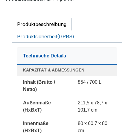
Produktbeschreibung
Produktsicherheit(GPRS)
Technische Details
KAPAZITÄT & ABMESSUNGEN
Inhalt (Brutto /
854 / 700 L
Netto)
Außenmaße
211,5 x 78,7 x
(HxBxT)
101,7 cm
Innenmaße
80 x 60,7 x 80
(HxBxT)
cm