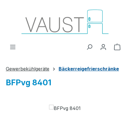
Zum Hauptinhalt springen
Ware
Gewerbekühlgeräte
Bäckerreigefrierschränke
BFPvg 8401
Bildergalerie überspringen